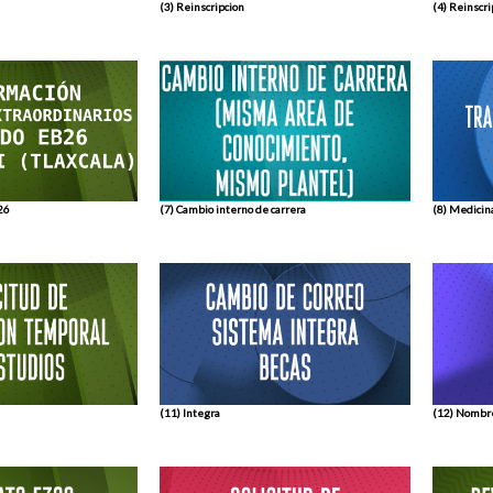
(3) Reinscripcion
(4) Reinscri
(7) Cambio interno de carrera
26
(8) Medicin
(11) Integra
(12) Nombre