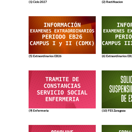
(1) Ciclo 2027
(2) Rectificacion
(5) Extraordinarios EB26
(6) Extraordinarios EB
(9) Enfermeria
(10) FES Zaragoza