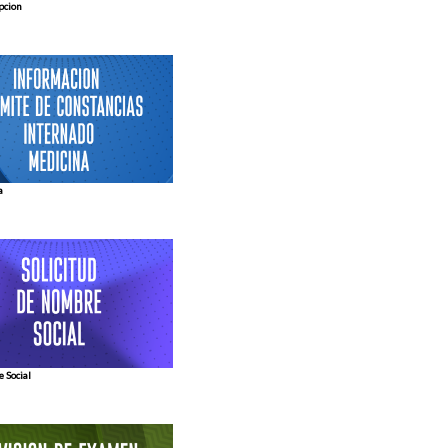
pcion
a
 Social