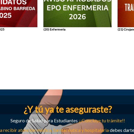
2025
(20) Enfermeria
(21) Ciruja
¿Y tú ya te aseguraste?
Seguro de Salud para Estudiantes
¡¡Concluye tu trámite!!
a recibir atención médica, farmacéutica y hospitalaria
debes darte 