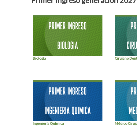
Primer ingreso generación 2027
Biología
Cirujano Dent
Ingeniería Química
Médico Ciruj