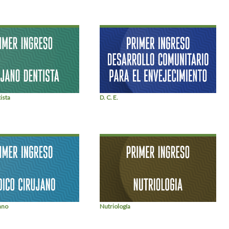
ista
D. C. E.
ano
Nutriología