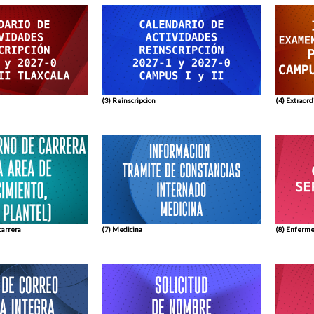
(3) Reinscripcion
(4) Extraor
carrera
(7) Medicina
(8) Enferme