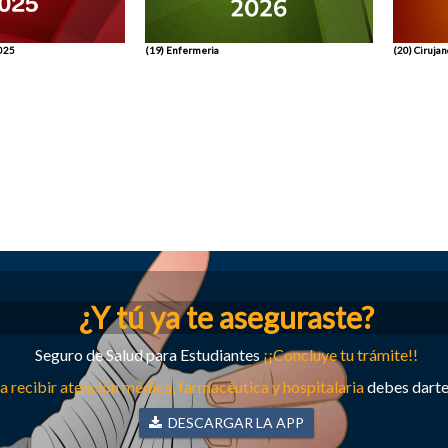
2025
(19) Enfermeria
(20) Ciruja
¿Y tú ya te aseguraste?
Seguro de Salud para Estudiantes
¡¡Concluye tu trámite!!
a recibir atención médica, farmacéutica y hospitalaria
debes darte 
DESCARGAR LA APP