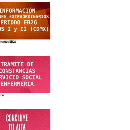
dinarios EB26
ria