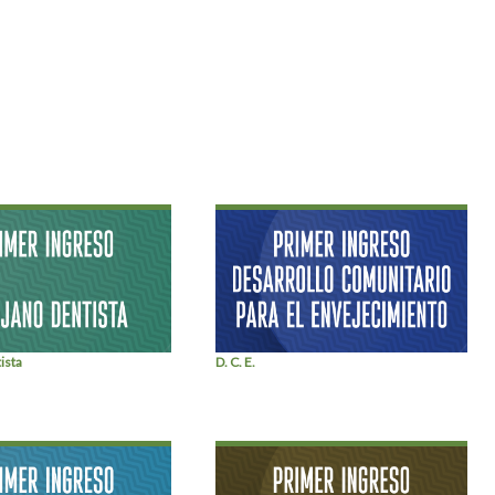
ista
D. C. E.