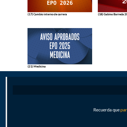
(17) Cambio interno de carrera
(18) Gabino Barreda 
(21) Medicina
Recuerda que
par